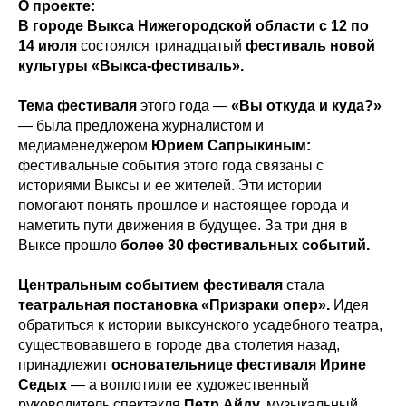
О проекте:
В городе Выкса Нижегородской области с 12 по
14 июля
состоялся тринадцатый
фестиваль новой
культуры «Выкса-фестиваль».
Тема фестиваля
этого года —
«Вы откуда и куда?»
— была предложена журналистом и
медиаменеджером
Юрием Сапрыкиным:
фестивальные события этого года связаны с
историями Выксы и ее жителей. Эти истории
помогают понять прошлое и настоящее города и
наметить пути движения в будущее. За три дня в
Выксе прошло
более 30 фестивальных событий.
Центральным событием фестиваля
стала
театральная постановка «Призраки опер».
Идея
обратиться к истории выксунского усадебного театра,
существовавшего в городе два столетия назад,
принадлежит
основательнице фестиваля Ирине
Седых
— а воплотили ее художественный
руководитель спектакля
Петр Айду,
музыкальный