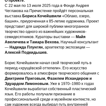
О проекте:
С 22 мая по 13 июля 2025 года в Фонде Андрея
Чеглакова на Пречистенке пройдёт персональная
выставка
Бориса Кочейшвили
«Облако, озеро,
башня», приуроченная к 85-летию художника. Проект
представит для широкой публики многогранное
творчество одного из важнейших художников-
семидесятников. Кураторы выставки —
Майя
Авеличева и Тамара Вехова.
Научный консультант
—
Надежда Плунгян,
архитектор экспозиции —
Алексей Подкидышев.
Борис Кочейшвили начал свой творческий путь в
период «хрущёвской оттепели». Его искусство
формировалось в атмосфере творческого общения с
Дмитрием Приговым, Фазилем Искандером и
Эдуардом Лимоновым.
Уже в 1970–1980-х годах
Кочейшвили выработал собственный пластический
язык. Его работы получали признание в
профессиональной среде и музейном контексте, но
сам художник всегда выбирал путь внутренней