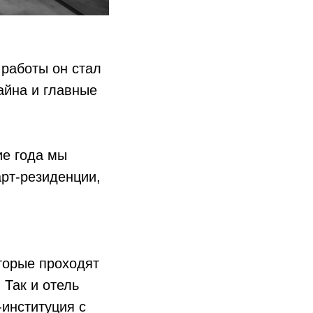
 работы он стал
айна и главные
ие года мы
рт-резиденции,
оторые проходят
 Так и отель
-институция с