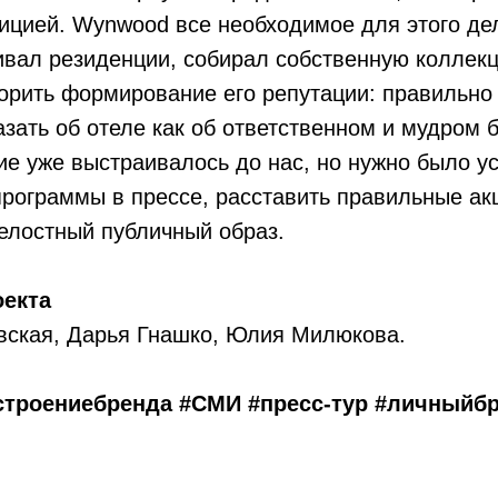
ицией. Wynwood все необходимое для этого де
ивал резиденции, собирал собственную коллекц
орить формирование его репутации: правильно
азать об отеле как об ответственном и мудром 
е уже выстраивалось до нас, но нужно было у
рограммы в прессе, расставить правильные ак
елостный публичный образ.
оекта
вская, Дарья Гнашко, Юлия Милюкова.
остроениебренда #СМИ #пресс-тур #личныйб