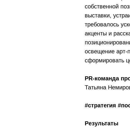
собственной поз
выставки, устра
требовалось уск
акценты и расск
позиционировани
освещение арт-п
сформировать ц
PR-команда пр
Татьяна Немиро
#стратегия #п
Результаты