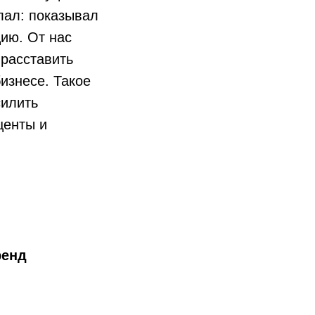
лал: показывал
ию. От нас
 расставить
бизнесе. Такое
силить
центы и
ренд