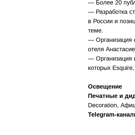
— Более 20 пуб
— Разработка ст
в России и пози
теме.
— Организация 
отеля Анастасие
— Организация 
которых Esquire,
Освещение
Печатные и ди
Decoration, Афиш
Telegram-кана