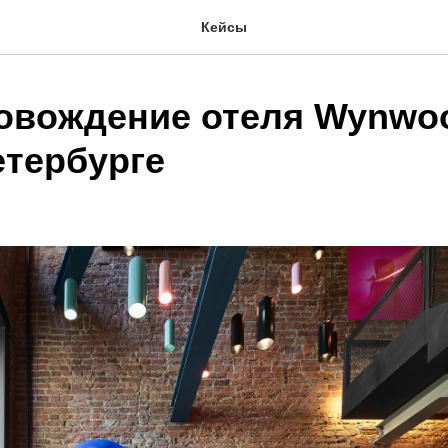
Кейсы
овождение отеля Wynwo
етербурге