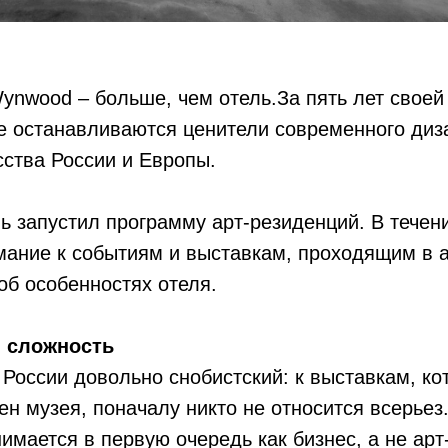
ynwood – больше, чем отель.За пять лет своей
е останавливаются ценители современного диз
сства России и Европы.
ль запустил программу арт-резиденций. В течен
ание к событиям и выставкам, проходящим в а
об особенностях отеля.
- сложность
 России довольно снобистский: к выставкам, к
ен музея, поначалу никто не относится всерьез.
имается в первую очередь как бизнес, а не арт