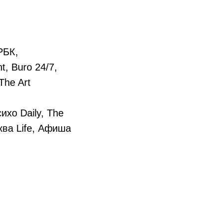
РБК,
t, Buro 24/7,
The Art
хо Daily, The
ква Life, Афиша