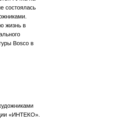
ые состоялась
дожниками.
ю жизнь в
ального
туры Bosco в
 художниками
ации «ИНТЕКО».