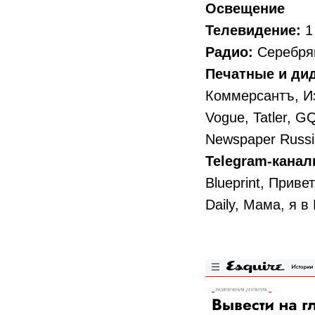
Освещение
Телевидение:
1
Радио:
Серебря
Печатные и ди
Коммерсантъ, Изв
Vogue, Tatler, GQ
Newspaper Russi
Telegram-кана
Blueprint, Приве
Daily, Мама, я в