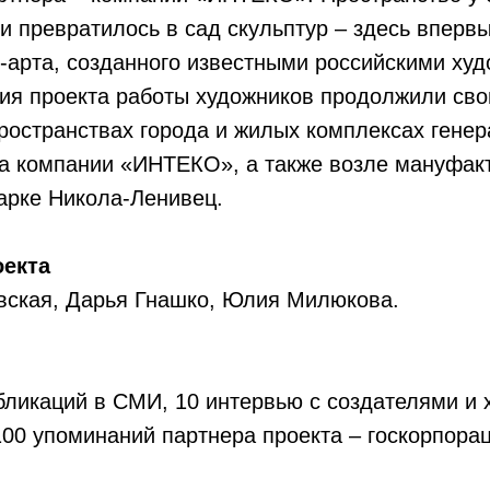
 превратилось в сад скульптур – здесь вперв
-арта, созданного известными российскими ху
ия проекта работы художников продолжили сво
остранствах города и жилых комплексах генер
та компании «ИНТЕКО», а также возле мануфак
парке Никола-Ленивец.
оекта
вская, Дарья Гнашко, Юлия Милюкова.
бликаций в СМИ, 10 интервью с создателями и
100 упоминаний партнера проекта – госкорпор