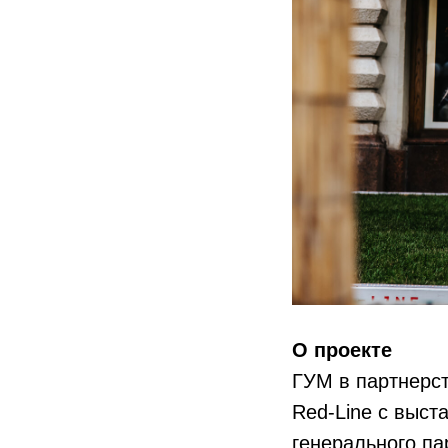
О проекте
ГУМ в партнерс
Red-Line c выст
генерального па