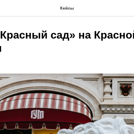
Кейсы
«Красный сад» на Красно
и