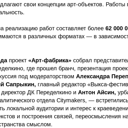
длагают свои концепции арт-объектов. Работы
альность.
а реализацию работ составляет более
62 000 
имаются в различных форматах — в зависимост
ода
проект
«Арт-фабрика»
собрал представите
еделкино, где прошел бранч, презентация прое
скуссия под модераторством
Александра Переп
й Сапрыкин,
главный редактор «Выкса-фестив
, директор ДК Переделкино и
Антон Айсин,
урб
алитического отдела Citymakers, — встретились
ть локальной аудитории и интерес к краеведен
кстов и построения связей, переосмысления н
странства смыслом.