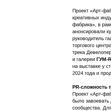
Проект «Арт-фаб
креативных инд
фабрика», в рам
анонсировали к
руководитель га
торгового цент
трека Девелопе
и галереи
ГУМ-R
на выставке у с
2024 года и про
PR-сложность п
Проект «Арт-фаб
было завоевать
сообщества. Дл