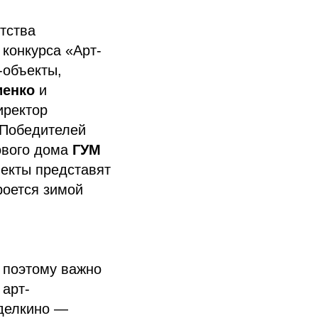
тства
конкурса «Арт-
-объекты,
иенко
и
иректор
Победителей
ового дома
ГУМ
екты представят
роется зимой
 поэтому важно
 арт-
делкино —