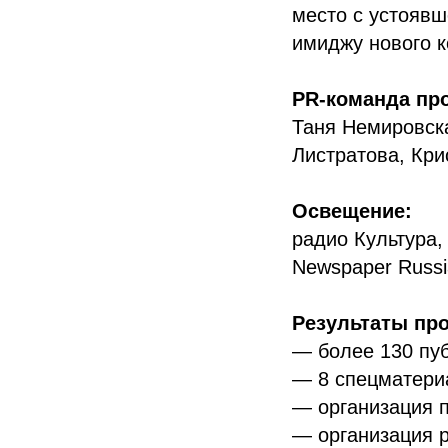
место с устоявш
имиджу нового к
PR-команда про
Таня Немировск
Листратова, Кр
Освещение:
радио Культура,
Newspaper Russia
Результаты про
— более 130 пуб
— 8 спецматери
— организация 
— организация р