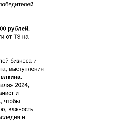
 победителей
000 рублей.
и от ТЗ на
лей бизнеса и
кта, выступления
елкина.
аля» 2024,
анист и
, чтобы
ию, важность
аследия и