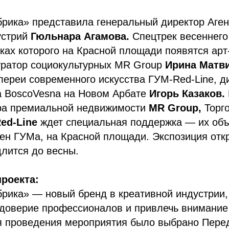
рика» представила генеральный директор Аген
устрий
Гюльнара Агамова.
Спецтрек весеннего 
ках которого на Красной площади появятся арт
уратор социокультурных MR Group
Ирина Матв
лереи современного искусства ГУМ-Red-Line, д
ра BoscoVesna на Новом Арбате
Игорь Казаков.
ра премиальной недвижимости
MR Group,
Торг
ed-Line
ждет специальная поддержка — их объ
тен ГУМа, на Красной площади. Экспозиция отк
длится до весны.
роекта:
рика» — новый бренд в креативной индустрии,
 доверие профессионалов и привлечь внимание
я проведения мероприятия было выбрано Пере