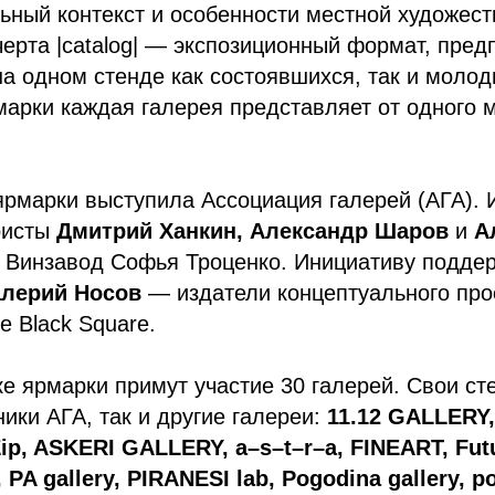
ьный контекст и особенности местной художест
ерта |catalog| — экспозиционный формат, пре
а одном стенде как состоявшихся, так и молод
арки каждая галерея представляет от одного 
ярмарки выступила Ассоциация галерей (АГА).
ристы
Дмитрий Ханкин, Александр Шаров
и
Ал
 Винзавод Софья Троценко. Инициативу подд
лерий Носов
— издатели концептуального про
е Black Square.
е ярмарки примут участие 30 галерей. Свои ст
ники АГА, так и другие галереи:
11.12 GALLERY,
ip, ASKERI GALLERY, a–s–t–r–a, FINEART, Fut
 PA gallery, PIRANESI lab, Pogodina gallery, po