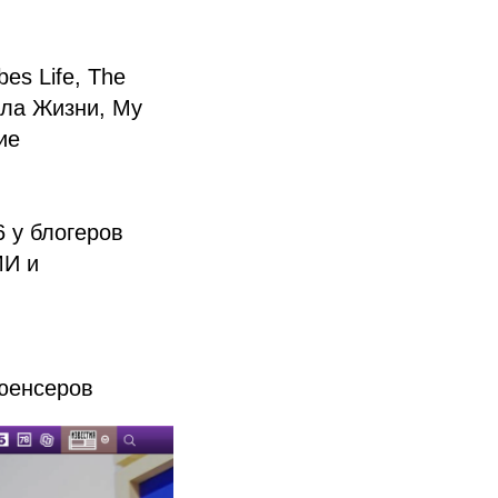
es Life, The
ила Жизни, My
ие
6 у блогеров
МИ и
юенсеров