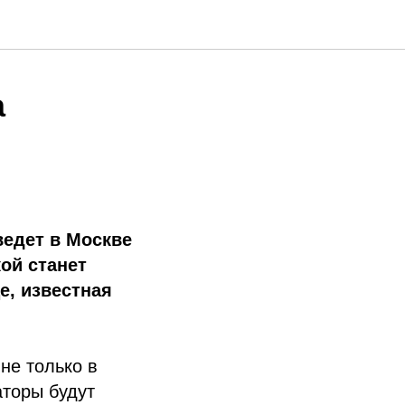
а
ведет в Москве
ой станет
е, известная
 не только в
аторы будут