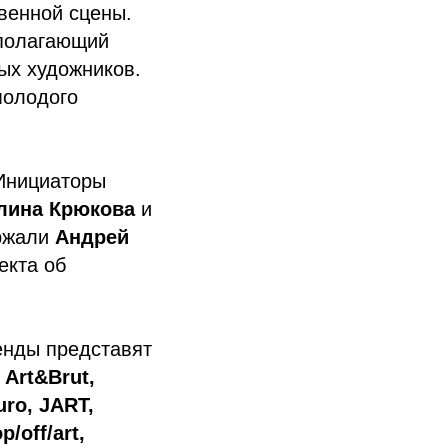
венной сцены.
дполагающий
ых художников.
молодого
 Инициаторы
ина Крюкова
и
ержали
Андрей
екта об
енды представят
 Art&Brut,
uro, JART,
p/off/art,