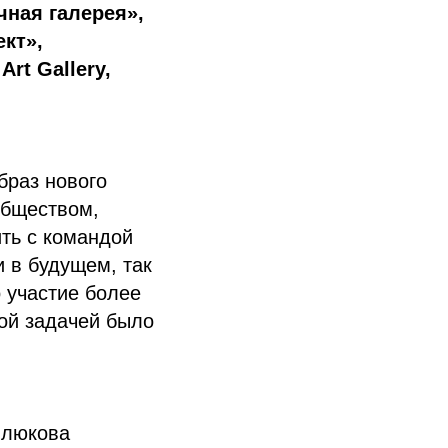
очная галерея»,
кт»,
rt Gallery,
браз нового
обществом,
ть с командой
 в будущем, так
 участие более
ной задачей было
илюкова