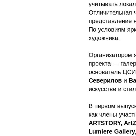
учитывать локал
Отличительная ч
представление н
По условиям ярм
художника.
Организатором 
проекта — гале
основатель ЦСИ
Северилов
и
Ва
искусстве и стил
В первом выпуск
как члены-участ
ARTSTORY, ArtZ
Lumiere Gallery,