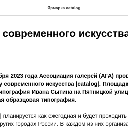
Ярмарка catalog
 современного искусств
абря 2023 года Ассоциация галерей (АГА) про
 современного искусства |catalog|. Площадк
ипография Ивана Сытина на Пятницкой улиц
ая образцовая типография.
g| планируется как ежегодная и будет проходить
других городах России. В каждом из них организ