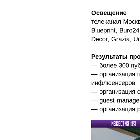
Освещение
телеканал Москв
Blueprint, Buro
Decor, Grazia, U
Результаты про
— более 300 пуб
— организация 
инфлюенсеров
— организация 
— guest-managem
— организация 