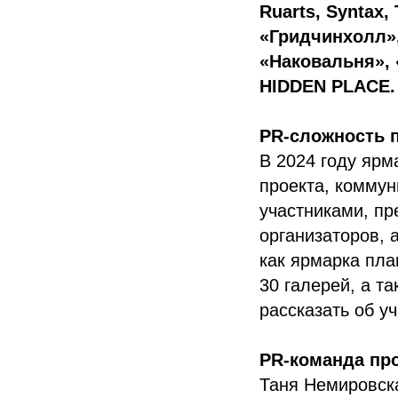
Ruarts, Syntax,
«Гридчинхолл»,
«Наковальня», 
HIDDEN PLACE.
PR-сложность 
В 2024 году ярм
проекта, коммун
участниками, пр
организаторов, 
как ярмарка пла
30 галерей, а т
рассказать об уч
PR-команда пр
Таня Немировск