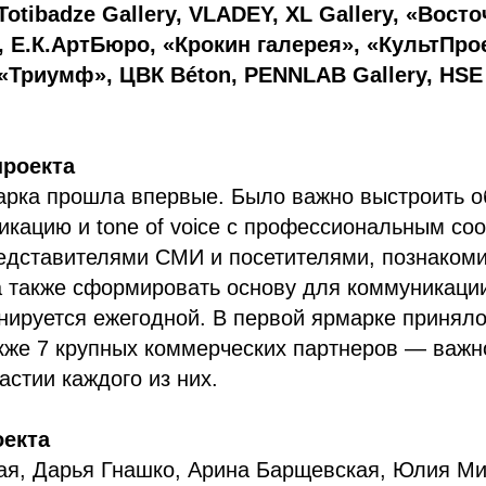
 Totibadze Gallery, VLADEY, XL Gallery, «Вост
 Е.К.АртБюро, «Крокин галерея», «КультПрое
«Триумф», ЦВК Béton, PENNLAB Gallery, HSE A
проекта
арка прошла впервые. Было важно выстроить о
икацию и tone of voice с профессиональным со
едставителями СМИ и посетителями, познакоми
а также сформировать основу для коммуникации
нируется ежегодной. В первой ярмарке приняло
акже 7 крупных коммерческих партнеров — важ
астии каждого из них.
оекта
ая, Дарья Гнашко, Арина Барщевская, Юлия М