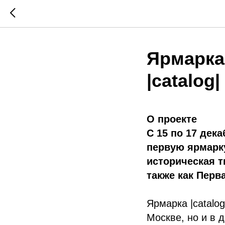
Ярмарка
|catalog|
О проекте
С 15 по 17 дек
первую ярмарку
историческая т
также как Перв
Ярмарка |catalo
Москве, но и в 