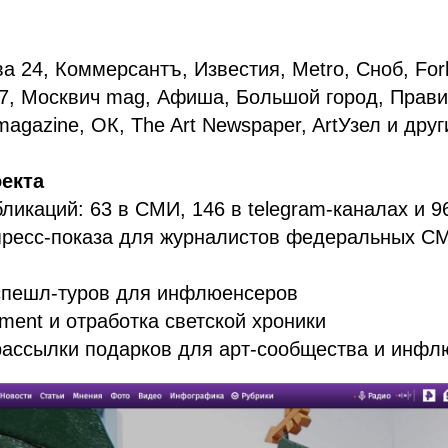
а 24, Коммерсантъ, Известия, Metro, Сноб, Forb
247, Москвич mag, Афиша, Большой город, Прав
magazine, ОК, The Art Newspaper, ArtУзел и друг
екта
ликаций: 63 в СМИ, 146 в telegram-каналах и 9
пресс-показа для журналистов федеральных С
спешл-туров для инфлюенсеров
ent и отработка светской хроники
рассылки подарков для арт-сообщества и инфл