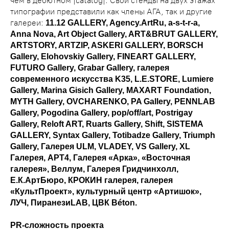
чем в дебютном |catalog|. Свои стенды на двух этажах
типографии представили как члены АГА, так и другие
галереи:
11.12 GALLERY, Agency.ArtRu, a-s-t-r-a,
Anna Nova, Art Object Gallery, ART&BRUT GALLERY,
ARTSTORY, ARTZIP, ASKERI GALLERY, BORSCH
Gallery, Elohovskiy Gallery, FINEART GALLERY,
FUTURO Gallery, Grabar Gallery, галерея
современного искусства K35, L.E.STORE, Lumiere
Gallery, Marina Gisich Gallery, MAXART Foundation,
MYTH Gallery, OVCHARENKO, PA Gallery, PENNLAB
Gallery, Pogodina Gallery, pop/off/art, Postrigay
Gallery, Reloft ART, Ruarts Gallery, Shift, SISTEMA
GALLERY, Syntax Gallery, Totibadze Gallery, Triumph
Gallery, Галерея ULM, VLADEY, VS Gallery, XL
Галерея, АРТ4, Галерея «Арка», «Восточная
галерея», Веллум, Галерея Гридчинхолл,
Е.К.АртБюро, КРОКИН галерея, галерея
«КультПроект», культурный центр «Артишок»,
ЛУЧ, ПиранезиLAB, ЦВК Béton.
PR-сложность проекта