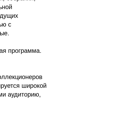
ьной
едущих
ью с
ые.
ая программа.
коллекционеров
ируется широкой
ими аудиторию,