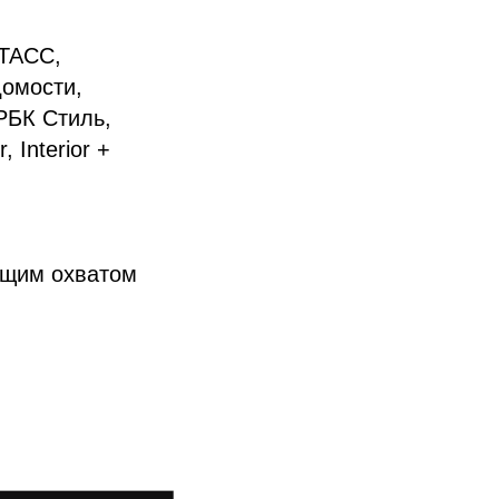
 ТАСС,
омости,
 РБК Стиль,
 Interior +
общим охватом