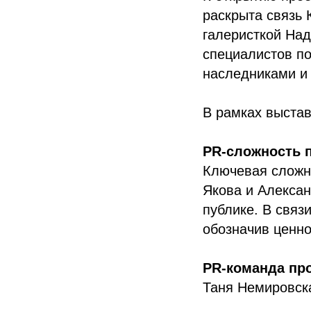
раскрыта связь 
галеристкой На
специалистов по
наследниками и
В рамках выстав
PR-сложность 
Ключевая сложн
Якова и Алекса
публике. В связ
обозначив ценно
PR-команда пр
Таня Немировск