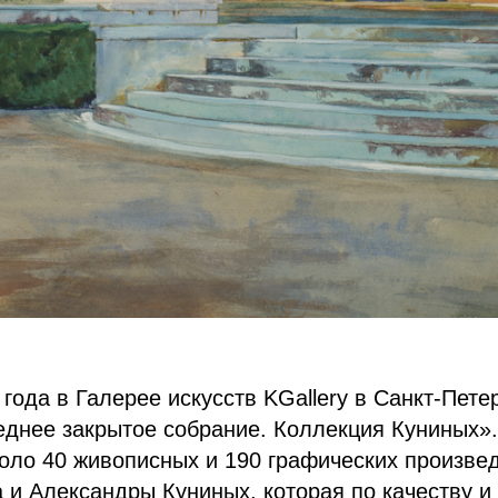
 года в Галерее искусств KGallery в Санкт-Пете
днее закрытое собрание. Коллекция Куниных».
оло 40 живописных и 190 графических произве
 и Александры Куниных, которая по качеству и