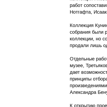
работ сопостави
Нотгафта, Исаак
Коллекция Кунин
собрания были 
коллекции, но с
продали лишь о
Отдельные работ
музее, Третьяко
дает возможност
принципы отбора
произведениями.
Александра Бен
К открытию прое