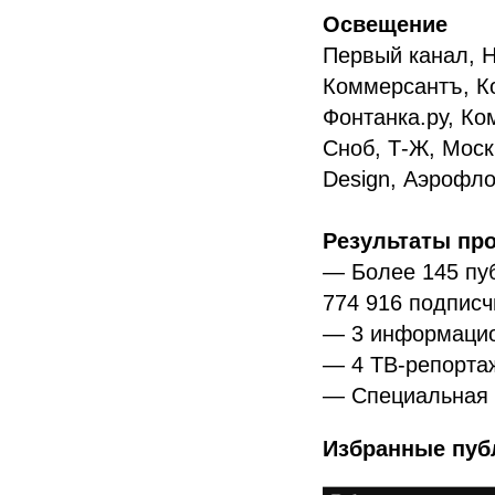
Освещение
Первый канал, Н
Коммерсантъ, К
Фонтанка.ру, Ком
Сноб, Т-Ж, Москв
Design, Аэрофло
Результаты про
— Более 145 пуб
774 916 подписч
— 3 информацио
— 4 ТВ-репорта
— Специальная 
Избранные пуб