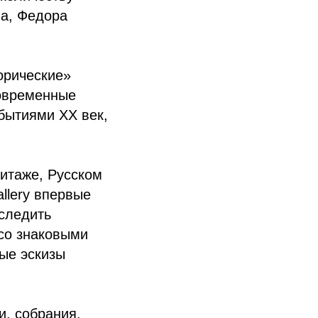
ва, Федора
орические»
современные
бытиями ХХ век,
итаже, Русском
llery впервые
оследить
 со знаковыми
ые эскизы
и, собрания,