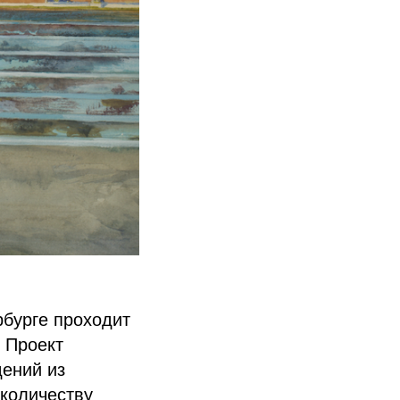
рбурге проходит
 Проект
дений из
 количеству