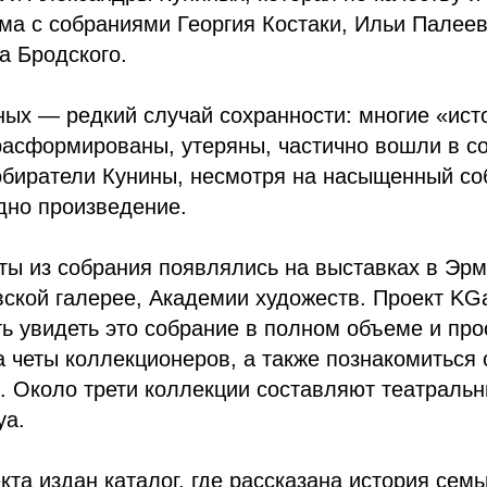
ма с собраниями Георгия Костаки, Ильи Палее
а Бродского.
ых — редкий случай сохранности: многие «ист
расформированы, утеряны, частично вошли в 
обиратели Кунины, несмотря на насыщенный со
дно произведение.
ы из собрания появлялись на выставках в Эрм
вской галерее, Академии художеств. Проект KGa
ь увидеть это собрание в полном объеме и пр
 четы коллекционеров, а также познакомиться
 Около трети коллекции составляют театральн
уа.
кта издан каталог, где рассказана история семь