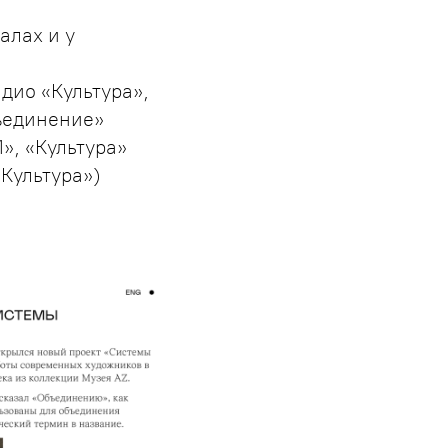
алах и у
дио «Культура»,
бъединение»
», «Культура»
Культура»)