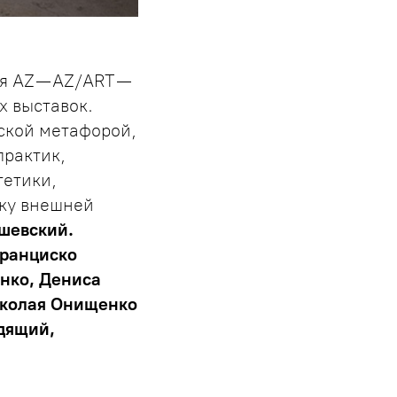
я AZ — AZ/ART —
х выставок.
ской метафорой,
практик,
тетики,
йку внешней
шевский.
Франциско
нко, Дениса
иколая Онищенко
дящий,