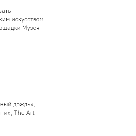
зать
ким искусством
лощадки Музея
яный дождь»,
ни», The Art