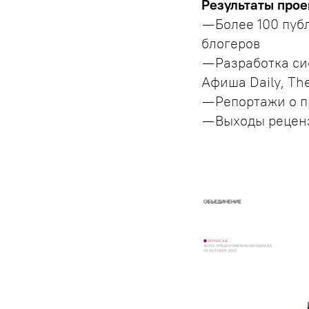
Результаты прое
— Более 100 пуб
блогеров
— Разработка си
Афиша Daily, Th
— Репортажи о п
— Выходы реценз