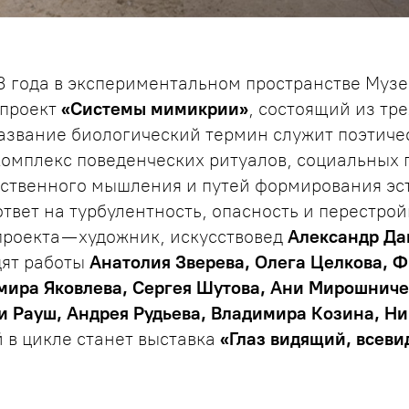
3 года в экспериментальном пространстве Музе
 проект
«Системы мимикрии»
, состоящий из тре
азвание биологический термин служит поэтиче
омплекс поведенческих ритуалов, социальных 
ественного мышления и путей формирования эс
твет на турбулентность, опасность и перестро
проекта — художник, искусствовед
Александр Да
дят работы
Анатолия Зверева, Олега Целкова, 
мира Яковлева, Сергея Шутова, Ани Мирошниче
и Рауш, Андрея Рудьева, Владимира Козина, Н
 в цикле станет выставка
«Глаз видящий, всеви