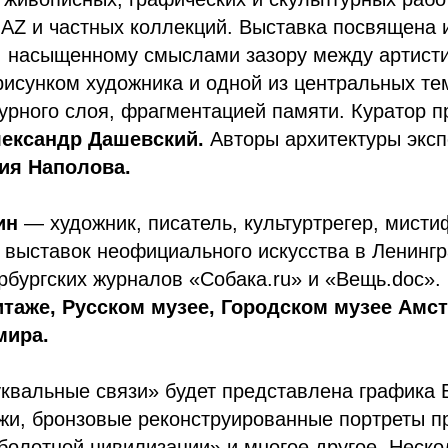
 AZ и частных коллекций. Выставка посвящена
, насыщенному смыслами зазору между артисти
исунком художника и одной из центральных тем
урного слоя, фрагментацией памяти. Куратор 
ександр Дашевский.
Авторы архитектуры экс
ия Наполова.
ин
— художник, писатель, культуртрегер, мисти
 выставок неофициального искусства в Ленингр
рбургских журналов «Собака.ru» и «Вещь.doc».
таже, Русском музее, Городском музее Амс
мира.
квальные связи» будет представлена графика 
жи, бронзовые реконструированные портреты п
олотной цивилизации» и многое другое. Неско