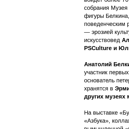
собрания Музея
фигуры Белкина
поведенческим р
— эрозией культ
искусствовед
Ал
PSCulture и Юл
Анатолий Белк
участник первых
основатель пете
хранятся в
Эрми
других музеях 
На выставке «Бу
«Азбука», колла
вымышленной «б