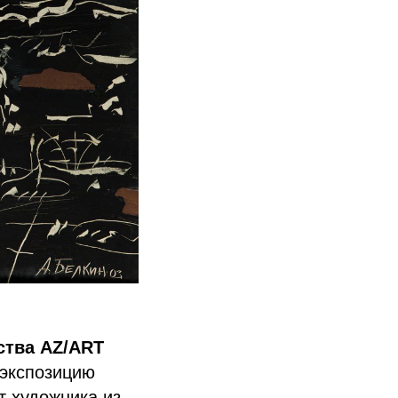
ства AZ/ART
экспозицию
т художника из