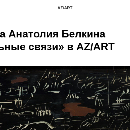
AZ/ART
а Анатолия Белкина
ьные связи» в AZ/ART