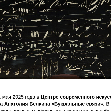
1 мая 2025 года в
Центре современного искус
ка
Анатолия Белкина «Буквальные связи».
В 
 живописных, графических и скульптурных рабо