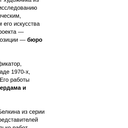
 исследованию
ческим,
 его искусства
проекта —
позиции —
бюро
фикатор,
аде 1970-х,
 Его работы
тердама и
Белкина из серии
редставителей
лько работ